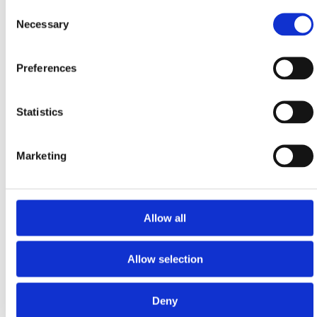
Consent
Hypnotisør og hypnoterapeut
Necessary
Selection
Preferences
Ole Klitgaard
Kirurg
Statistics
Marketing
Camilla Blok
Klinikadministrator
Allow all
Kasper Slavensky
Allow selection
Klinikejer og tandlæge
Deny
Hvad siger patienterne