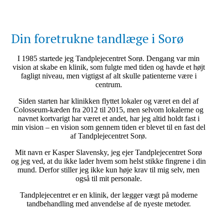
Din foretrukne tandlæge i Sorø
I 1985 startede jeg Tandplejecentret Sorø. Dengang var min
vision at skabe en klinik, som fulgte med tiden og havde et højt
fagligt niveau, men vigtigst af alt skulle patienterne være i
centrum.
Siden starten har klinikken flyttet lokaler og været en del af
Colosseum-kæden fra 2012 til 2015, men selvom lokalerne og
navnet kortvarigt har været et andet, har jeg altid holdt fast i
min vision – en vision som gennem tiden er blevet til en fast del
af Tandplejecentret Sorø.
Mit navn er Kasper Slavensky, jeg ejer Tandplejecentret Sorø
og jeg ved, at du ikke lader hvem som helst stikke fingrene i din
mund. Derfor stiller jeg ikke kun høje krav til mig selv, men
også til mit personale.
Tandplejecentret er en klinik, der lægger vægt på moderne
tandbehandling med anvendelse af de nyeste metoder.