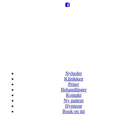
Nyheder
Klinikken
Priser
Behandlinger
Kontakt
Ny patient
Hypnose
Book en tid