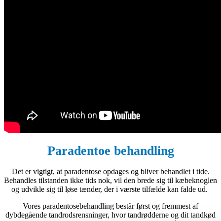
Paradentoe behandling
Det er vigtigt, at paradentose opdages og bliver behandlet i tide.
Behandles tilstanden ikke tids nok, vil den brede sig til kæbeknoglen
og udvikle sig til løse tænder, der i værste tilfælde kan falde ud.
Vores paradentosebehandling består først og fremmest af
dybdegående tandrodsrensninger, hvor tandrødderne og dit tandkød