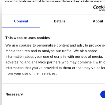
renses for tandsten og bakterier og overflader slibes, så det er mere
afvisende overfor nye bakterier.
Derudover kræver behandlingen regelmæssige eftersyn, ligesom vi
vil rådgive dig om din daglige tandpleje og mundhygiejne.
Consent
Details
About
Særligt aggressive former for paradentose (kaldet Juvenil marginal
parodontitis) kan kræve hyppige tandrodsrensninger hos tandlægen,
samt antibiotikabehandling for at holde betændelsestilstanden i
This website uses cookies
skak.
We use cookies to personalise content and ads, to provide s
Hvad er paradentose?
media features and to analyse our traffic. We also share
Paradentose – eller parodontitis, som det også hedder – er en
information about your use of our site with our social media,
folkesygdom, som rammer ca. 40% af den danske befolkning på et
advertising and analytics partners who may combine it with o
tidspunkt i deres liv. Især personer over 40 år er særligt udsatte og
information that you’ve provided to them or that they’ve colle
mænd og kvinder har lige stor risiko for at udvikle tilstanden.
Derudover er personer med nedsat immunforsvar eller
from your use of their services.
hormonforstyrrelser – for eksempel gravide – også udsat.
Parodontose opdages oftest af tandlægen eller tandplejeren ved de
regelmæssige undersøgelser. Mange opdager ikke selv
Consent
paradentosesymptomerne, hvorfor det er vigtigt ikke at springe
Necessary
Selection
tandlægebesøgene over.