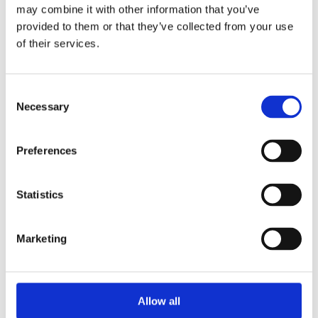
may combine it with other information that you’ve
provided to them or that they’ve collected from your use
of their services.
Irene
Tandlæge
Consent
Necessary
Selection
Marta
Preferences
Klinikassistent
Statistics
Thomas Nymann Nederland
Marketing
Hypnotisør og hypnoterapeut
Ole Klitgaard
Allow all