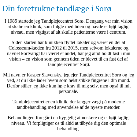
Din foretrukne tandlæge i Sorø
I 1985 startede jeg Tandplejecentret Sorø. Dengang var min vision
at skabe en klinik, som fulgte med tiden og havde et højt fagligt
niveau, men vigtigst af alt skulle patienterne være i centrum.
Siden starten har klinikken flyttet lokaler og været en del af
Colosseum-kæden fra 2012 til 2015, men selvom lokalerne og
navnet kortvarigt har været et andet, har jeg altid holdt fast i min
vision – en vision som gennem tiden er blevet til en fast del af
Tandplejecentret Sorø.
Mit navn er Kasper Slavensky, jeg ejer Tandplejecentret Sorø og jeg
ved, at du ikke lader hvem som helst stikke fingrene i din mund.
Derfor stiller jeg ikke kun høje krav til mig selv, men også til mit
personale.
Tandplejecentret er en klinik, der lægger vægt på moderne
tandbehandling med anvendelse af de nyeste metoder.
Behandlingen foregår i en hyggelig atmosfære og et højt fagligt
niveau. Vi forpligtiger os til altid at tilbyde dig den optimale
behandling.